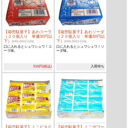
【箱売駄菓子】あわコーラ
【箱売駄菓子】あわソーダ
（２０個入り 単価30円以
（２０個入り 単価30円以
下）
下）
[KRS-D003-32N]
[KRS-D003-31N]
口に入れるとシュワシュワ！コ
口に入れるとシュワシュワ！ソ
ーラ味。
ーダ味。
518円(税込)
入荷待ち
【箱売駄菓子】ミニビタＣ
【箱売駄菓子】ミニサワー