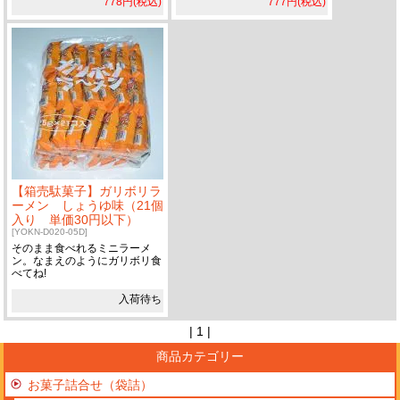
778円(税込)
777円(税込)
【箱売駄菓子】ガリボリラ
ーメン しょうゆ味（21個
入り 単価30円以下）
[YOKN-D020-05D]
そのまま食べれるミニラーメ
ン。なまえのようにガリボリ食
べてね!
入荷待ち
| 1 |
商品カテゴリー
お菓子詰合せ（袋詰）