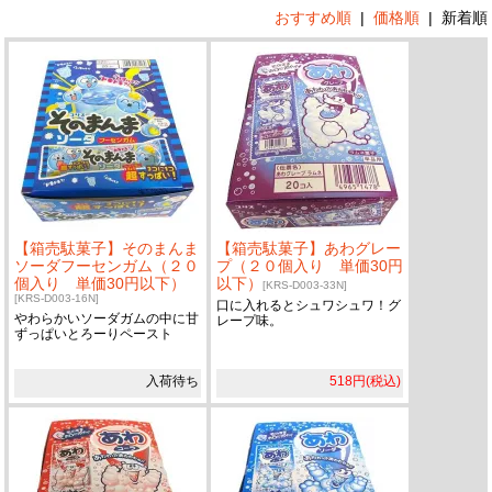
おすすめ順
|
価格順
|
新着順
【箱売駄菓子】そのまんま
【箱売駄菓子】あわグレー
ソーダフーセンガム（２０
プ（２０個入り 単価30円
個入り 単価30円以下）
以下）
[KRS-D003-33N]
[KRS-D003-16N]
口に入れるとシュワシュワ！グ
やわらかいソーダガムの中に甘
レープ味。
ずっぱいとろーりペースト
入荷待ち
518円(税込)