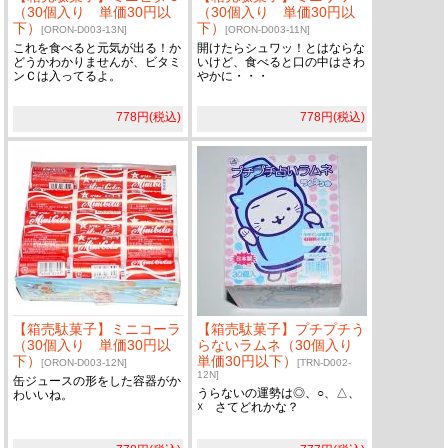
（30個入り 単価30円以
（30個入り 単価30円以
下）
下）
[ORON-D003-13N]
[ORON-D003-11N]
これを食べると元気が出る！か
開けたらシュワッ！とはならな
どうかわかりませんが、ビタミ
いけど、食べると口の中はさわ
ンＣは入ってるよ。
やかに・・・
778円(税込)
778円(税込)
【箱売駄菓子】ミニコーラ
【箱売駄菓子】プチプチう
（30個入り 単価30円以
らないラムネ（30個入り
下）
単価30円以下）
[ORON-D003-12N]
[TRN-D002-
12N]
缶ジュースの形をした容器がか
うらないの運勢は◎、○、△、
わいいね。
☓ さてどれかな？