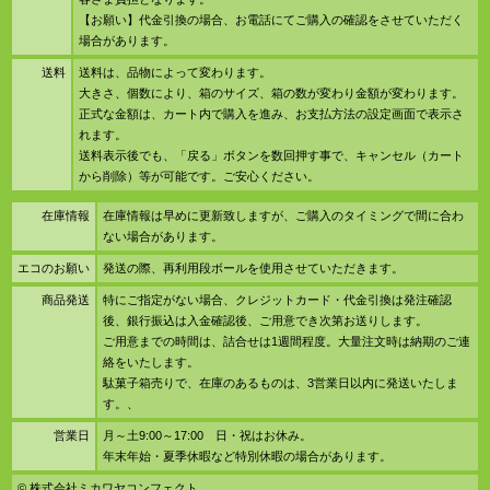
【お願い】代金引換の場合、お電話にてご購入の確認をさせていただく
場合があります。
送料
送料は、品物によって変わります。
大きさ、個数により、箱のサイズ、箱の数が変わり金額が変わります。
正式な金額は、カート内で購入を進み、お支払方法の設定画面で表示さ
れます。
送料表示後でも、「戻る」ボタンを数回押す事で、キャンセル（カート
から削除）等が可能です。ご安心ください。
在庫情報
在庫情報は早めに更新致しますが、ご購入のタイミングで間に合わ
ない場合があります。
エコのお願い
発送の際、再利用段ボールを使用させていただきます。
商品発送
特にご指定がない場合、クレジットカード・代金引換は発注確認
後、銀行振込は入金確認後、ご用意でき次第お送りします。
ご用意までの時間は、詰合せは1週間程度。大量注文時は納期のご連
絡をいたします。
駄菓子箱売りで、在庫のあるものは、3営業日以内に発送いたしま
す。、
営業日
月～土9:00～17:00 日・祝はお休み。
年末年始・夏季休暇など特別休暇の場合があります。
© 株式会社ミカワヤコンフェクト