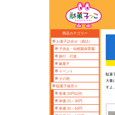
商品カテゴリー
お菓子詰合せ（袋詰）
子供会・幼稚園保育園
旅行・行楽
嫁菓子
イベント
駄菓
その他
大量
駄菓子箱売り
すよ
単価 20円以内
単価 21～30円
単価 31～50円