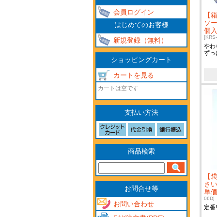
会員ログイン
【
ソ
はじめてのお客様
個入
[KRS
新規登録（無料）
やわ
ずっ
ショッピングカート
カートを見る
カートは空です
支払い方法
商品検索
【
さ
お問合せ等
単価
06D]
お問い合わせ
定番