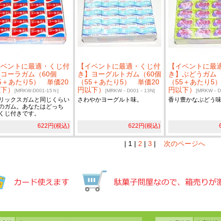
イベントに最適・くじ付
【イベントに最適・くじ付
【イベントに最
コーラガム（60個
き】ヨーグルトガム（60個
き】ぶどうガム（
5＋あたり5） 単価20
（55＋あたり5） 単価20
（55＋あたり5）
以下）
円以下）
円以下）
[MRKW-D001-15Ｎ]
[MRKW－D001－13N]
[MRKW－D
リックスガムと同じくらい
さわやかヨーグルト味。
香り豊かなぶどう
のガム。あなたはどっち
くじ付きです。
622円(税込)
622円(税込)
| 1 |
2
|
3
|
次のページへ