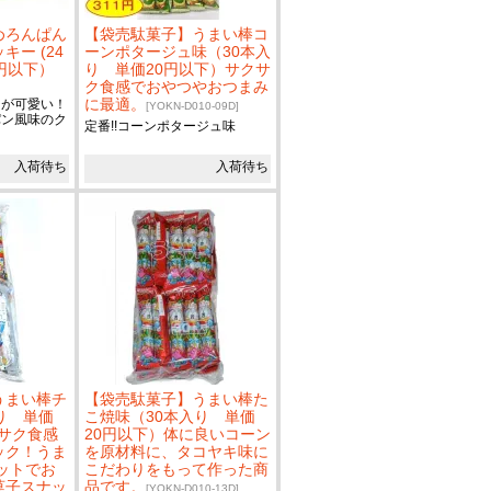
めろんぱん
【袋売駄菓子】うまい棒コ
ー (24
ーンポタージュ味（30本入
円以下）
り 単価20円以下）サクサ
ク食感でおやつやおつまみ
に最適。
ジが可愛い！
[YOKN-D010-09D]
パン風味のク
定番!!コーンポタージュ味
入荷待ち
入荷待ち
うまい棒チ
【袋売駄菓子】うまい棒た
り 単価
こ焼味（30本入り 単価
クサク食感
20円以下）体に良いコーン
ック！うま
を原材料に、タコヤキ味に
セットでお
こだわりをもって作った商
菓子スナッ
品です。
[YOKN-D010-13D]