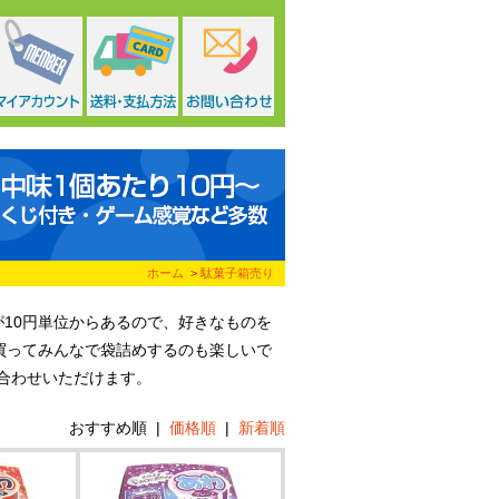
ホーム
>
駄菓子箱売り
が10円単位からあるので、好きなものを
買ってみんなで袋詰めするのも楽しいで
合わせいただけます。
おすすめ順
|
価格順
|
新着順