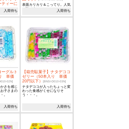
ーティーに
表面カリカリ＆こってり。人気
の味です。
D]
入荷待ち
入荷待ち
りがたまらな
ヨーグルト
【箱売駄菓子】ナタデココ
り 単価
ゼリー（50本入り 単価
20円以下）
D010-02N]
[BNSI-D010-03N]
やかさを感じ
ナタデココが入ったちょっと変
てお子さまの
わった食感がくせになりそ
・・。
う・・・。
入荷待ち
入荷待ち