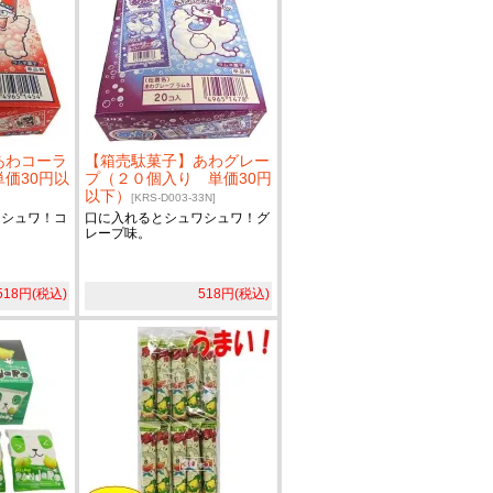
あわコーラ
【箱売駄菓子】あわグレー
価30円以
プ（２０個入り 単価30円
以下）
[KRS-D003-33N]
ワシュワ！コ
口に入れるとシュワシュワ！グ
レープ味。
518円(税込)
518円(税込)