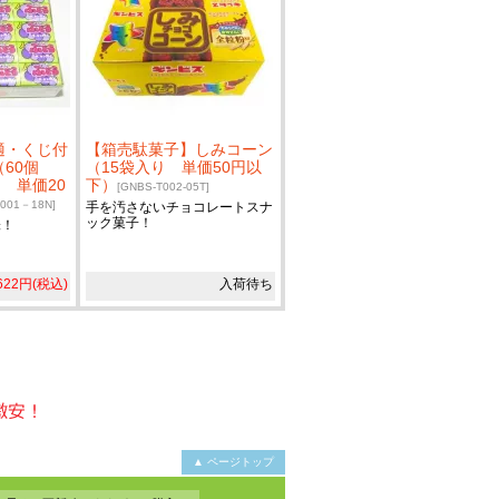
適・くじ付
【箱売駄菓子】しみコーン
60個
（15袋入り 単価50円以
 単価20
下）
[GNBS-T002-05T]
001－18N]
手を汚さないチョコレートスナ
ック菓子！
味！
622円(税込)
入荷待ち
▲ ページトップ