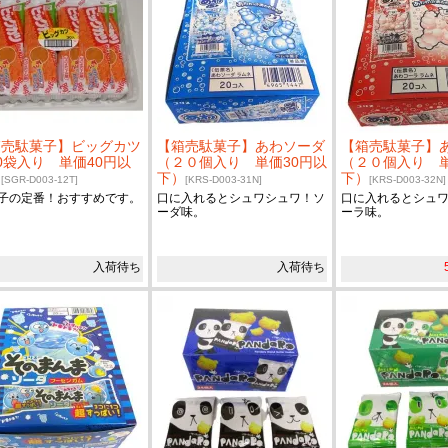
箱売駄菓子】ビッグカツ
【箱売駄菓子】あわソーダ
【箱売駄菓子】
0袋入り 単価40円以
（２０個入り 単価30円以
（２０個入り 単
）
下）
下）
[SGR-D003-12T]
[KRS-D003-31N]
[KRS-D003-32N]
子の定番！おすすめです。
口に入れるとシュワシュワ！ソ
口に入れるとシュ
ーダ味。
ーラ味。
入荷待ち
入荷待ち