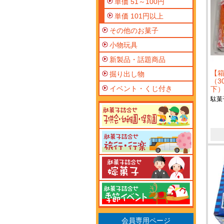
単価 51～100円
単価 101円以上
その他のお菓子
小物玩具
新製品・話題商品
【
掘り出し物
（3
イベント・くじ付き
下
駄菓
会員専用ページ