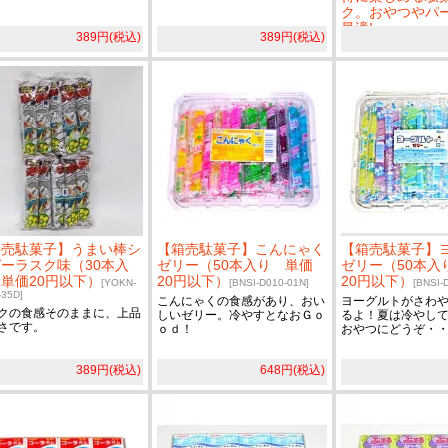
ク。おやつやパ
最適!
[YOKN-D010-12
389円(税込)
389円(税込)
独特のチーズの香
い！
袋売駄菓子】うまい棒シ
【箱売駄菓子】こんにゃく
【箱売駄菓子】
ーラスク味（30本入
ゼリー（50本入り 単価
ゼリー（50本入
単価20円以下）
20円以下）
20円以下）
[YOKN-
[BNSI-D010-01N]
[BNSI-
-35D]
こんにゃくの食感があり、おい
ヨーグルトがさわ
クの食感そのままに、上品
しいゼリー。冷やすとなおＧｏ
るよ！夏は冷やし
さです。
ｏｄ！
おやつにどうぞ・
389円(税込)
648円(税込)