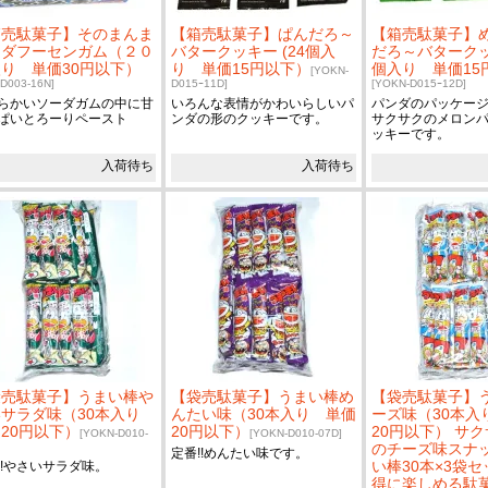
箱売駄菓子】そのまんま
【箱売駄菓子】ぱんだろ～
【箱売駄菓子】
ーダフーセンガム（２０
バタークッキー (24個入
だろ～バタークッキ
り 単価30円以下）
り 単価15円以下）
個入り 単価15
[YOKN-
-D003-16N]
D015ｰ11D]
[YOKN-D015ｰ12D]
らかいソーダガムの中に甘
いろんな表情がかわいらしいパ
パンダのパッケー
ぱいとろーりペースト
ンダの形のクッキーです。
サクサクのメロン
ッキーです。
入荷待ち
入荷待ち
袋売駄菓子】うまい棒や
【袋売駄菓子】うまい棒め
【袋売駄菓子】
いサラダ味（30本入り
んたい味（30本入り 単価
ーズ味（30本入
20円以下）
20円以下）
20円以下） サ
[YOKN-D010-
[YOKN-D010-07D]
のチーズ味スナ
定番!!めんたい味です。
い棒30本×3袋
!!やさいサラダ味。
得に楽しめる駄