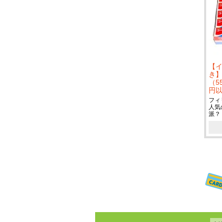
【
き】
（5
円
フィ
人気
派？