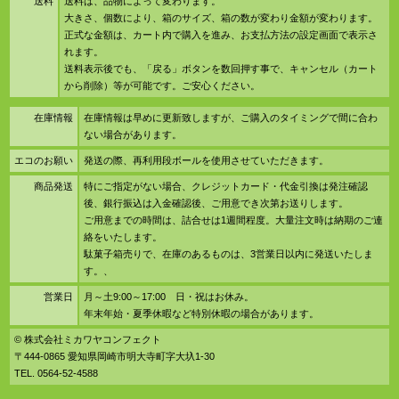
送料
送料は、品物によって変わります。
大きさ、個数により、箱のサイズ、箱の数が変わり金額が変わります。
正式な金額は、カート内で購入を進み、お支払方法の設定画面で表示さ
れます。
送料表示後でも、「戻る」ボタンを数回押す事で、キャンセル（カート
から削除）等が可能です。ご安心ください。
在庫情報
在庫情報は早めに更新致しますが、ご購入のタイミングで間に合わ
ない場合があります。
エコのお願い
発送の際、再利用段ボールを使用させていただきます。
商品発送
特にご指定がない場合、クレジットカード・代金引換は発注確認
後、銀行振込は入金確認後、ご用意でき次第お送りします。
ご用意までの時間は、詰合せは1週間程度。大量注文時は納期のご連
絡をいたします。
駄菓子箱売りで、在庫のあるものは、3営業日以内に発送いたしま
す。、
営業日
月～土9:00～17:00 日・祝はお休み。
年末年始・夏季休暇など特別休暇の場合があります。
© 株式会社ミカワヤコンフェクト
〒444-0865 愛知県岡崎市明大寺町字大圦1-30
TEL. 0564-52-4588