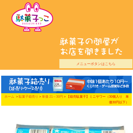
メニューボタンはこちら
ホーム
>
駄菓子箱売り
>
単価 21～30円
> 【箱売駄菓子】ミニサワー（30個入り 単
価30円以下）