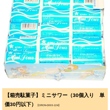
【箱売駄菓子】ミニサワー（30個入り 単
価30円以下）
【ORON-D003-11N】