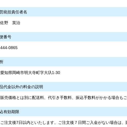
営統括責任者名
佐野 英治
便番号
444-0865
所
愛知県岡崎市明大寺町字大圦1-30
品代金以外の料金の説明
販売価格とは別に配送料、代引き手数料、振込手数料がかかる場合も
込有効期限
ご注文後7日以内といたします。ご注文後７日間ご入金がない場合は、