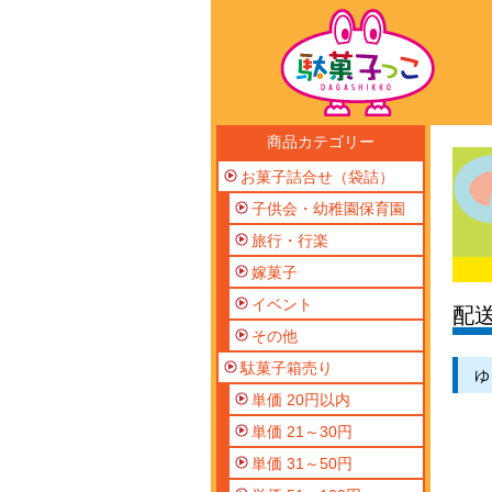
商品カテゴリー
お菓子詰合せ（袋詰）
子供会・幼稚園保育園
旅行・行楽
嫁菓子
イベント
配
その他
駄菓子箱売り
ゆ
単価 20円以内
単価 21～30円
単価 31～50円