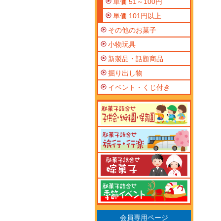
単価 51～100円
単価 101円以上
その他のお菓子
小物玩具
新製品・話題商品
掘り出し物
イベント・くじ付き
会員専用ページ