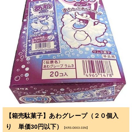
【箱売駄菓子】あわグレープ（２０個入
り 単価30円以下）
【KRS-D003-33N】