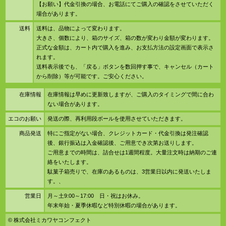
【お願い】代金引換の場合、お電話にてご購入の確認をさせていただく
場合があります。
送料
送料は、品物によって変わります。
大きさ、個数により、箱のサイズ、箱の数が変わり金額が変わります。
正式な金額は、カート内で購入を進み、お支払方法の設定画面で表示さ
れます。
送料表示後でも、「戻る」ボタンを数回押す事で、キャンセル（カート
から削除）等が可能です。ご安心ください。
在庫情報
在庫情報は早めに更新致しますが、ご購入のタイミングで間に合わ
ない場合があります。
エコのお願い
発送の際、再利用段ボールを使用させていただきます。
商品発送
特にご指定がない場合、クレジットカード・代金引換は発注確認
後、銀行振込は入金確認後、ご用意でき次第お送りします。
ご用意までの時間は、詰合せは1週間程度。大量注文時は納期のご連
絡をいたします。
駄菓子箱売りで、在庫のあるものは、3営業日以内に発送いたしま
す。、
営業日
月～土9:00～17:00 日・祝はお休み。
年末年始・夏季休暇など特別休暇の場合があります。
© 株式会社ミカワヤコンフェクト