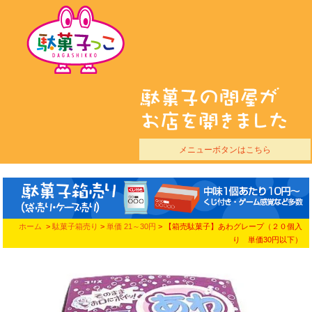
メニューボタンはこちら
ホーム
>
駄菓子箱売り
>
単価 21～30円
> 【箱売駄菓子】あわグレープ（２０個入
り 単価30円以下）