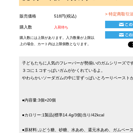
> 特定商取引
販売価格
518円(税込)
購入数
入荷待ち
購入数には上限があります。入力数量が上限以
上の場合、カート内は上限個数となります。
子どもたちに人気のフレーバーが勢揃いのガムシリーズで
３コに１コすっぱいガムがかくれているよ。
やわらかいソーダガムの中に甘ずっぱいとろーりペースト
●内容量:3個×20個
●カロリー:1製品(標準14.4g/3個)当り/42kcal
●原材料:ぶどう糖、砂糖、水あめ、還元水あめ、ガムベー