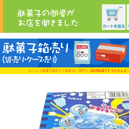
ホーム
>
駄菓子箱売り
>
単価 21～30円
> 【箱売駄菓子】そのまんま