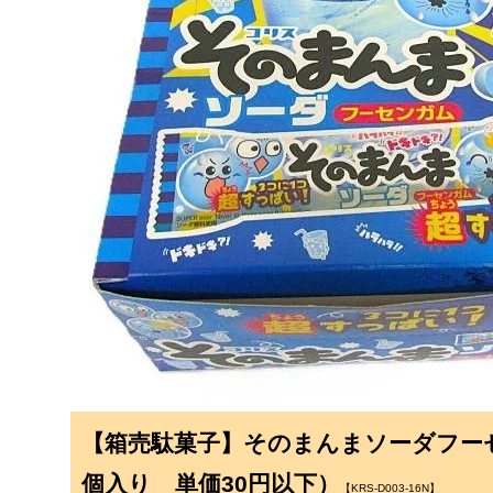
【箱売駄菓子】そのまんまソーダフー
個入り 単価30円以下）
【KRS-D003-16N】