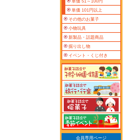
単価 51～100円
単価 101円以上
その他のお菓子
小物玩具
新製品・話題商品
掘り出し物
イベント・くじ付き
会員専用ページ