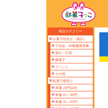
商品カテゴリー
お菓子詰合せ（袋詰）
子供会・幼稚園保育園
旅行・行楽
嫁菓子
イベント
その他
駄菓子箱売り
単価 20円以内
単価 21～30円
単価 31～50円