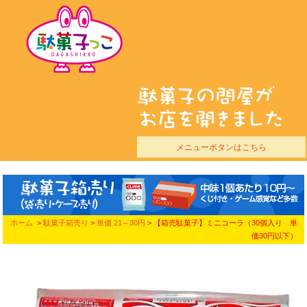
メニューボタンはこちら
ホーム
>
駄菓子箱売り
>
単価 21～30円
> 【箱売駄菓子】ミニコーラ（30個入り 単
価30円以下）