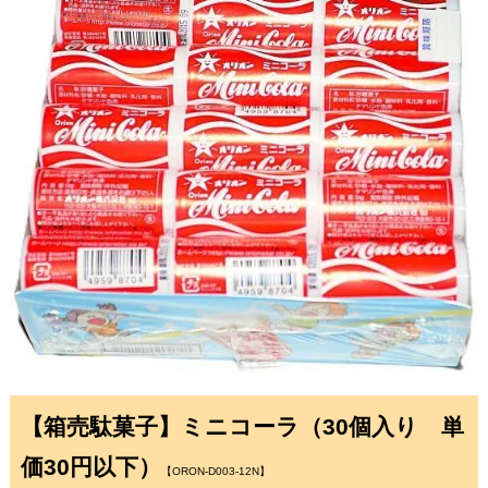
【箱売駄菓子】ミニコーラ（30個入り 単
価30円以下）
【ORON-D003-12N】