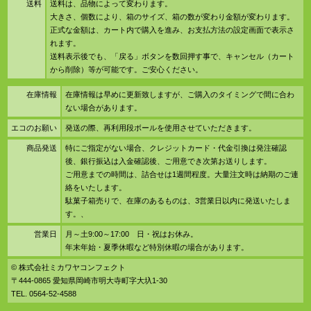
送料
送料は、品物によって変わります。
大きさ、個数により、箱のサイズ、箱の数が変わり金額が変わります。
正式な金額は、カート内で購入を進み、お支払方法の設定画面で表示さ
れます。
送料表示後でも、「戻る」ボタンを数回押す事で、キャンセル（カート
から削除）等が可能です。ご安心ください。
在庫情報
在庫情報は早めに更新致しますが、ご購入のタイミングで間に合わ
ない場合があります。
エコのお願い
発送の際、再利用段ボールを使用させていただきます。
商品発送
特にご指定がない場合、クレジットカード・代金引換は発注確認
後、銀行振込は入金確認後、ご用意でき次第お送りします。
ご用意までの時間は、詰合せは1週間程度。大量注文時は納期のご連
絡をいたします。
駄菓子箱売りで、在庫のあるものは、3営業日以内に発送いたしま
す。、
営業日
月～土9:00～17:00 日・祝はお休み。
年末年始・夏季休暇など特別休暇の場合があります。
© 株式会社ミカワヤコンフェクト
〒444-0865 愛知県岡崎市明大寺町字大圦1-30
TEL. 0564-52-4588