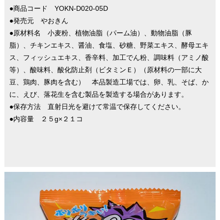
●商品コード YOKN-D020-05D
●発売元 やおきん
●原材料名 小麦粉、植物油脂（パーム油）、動物油脂（豚
脂）、チキンエキス、醤油、食塩、砂糖、野菜エキス、酵母エキ
ス、フィッシュエキス、香辛料、加工でん粉、調味料（アミノ酸
等）、酸味料、酸化防止剤（ビタミンＥ）（原材料の一部に大
豆、鶏肉、豚肉を含む） 本品製造工場では、卵、乳、そば、か
に、えび、落花生を含む製品を製造する場合があります。
●保存方法 直射日光を避けて常温で保存してください。
●内容量 ２５g×２１コ