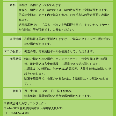
送料
送料は、品物によって変わります。
大きさ、個数により、箱のサイズ、箱の数が変わり金額が変わります。
正式な金額は、カート内で購入を進み、お支払方法の設定画面で表示さ
れます。
送料表示後でも、「戻る」ボタンを数回押す事で、キャンセル（カート
から削除）等が可能です。ご安心ください。
在庫情報
在庫情報は早めに更新致しますが、ご購入のタイミングで間に合わ
ない場合があります。
エコのお願い
発送の際、再利用段ボールを使用させていただきます。
商品発送
特にご指定がない場合、クレジットカード・代金引換は発注確認
後、銀行振込は入金確認後、ご用意でき次第お送りします。
ご用意までの時間は、詰合せは1週間程度。大量注文時は納期のご連
絡をいたします。
駄菓子箱売りで、在庫のあるものは、3営業日以内に発送いたしま
す。、
営業日
月～土9:00～17:00 日・祝はお休み。
年末年始・夏季休暇など特別休暇の場合があります。
© 株式会社ミカワヤコンフェクト
〒444-0865 愛知県岡崎市明大寺町字大圦1-30
TEL. 0564-52-4588