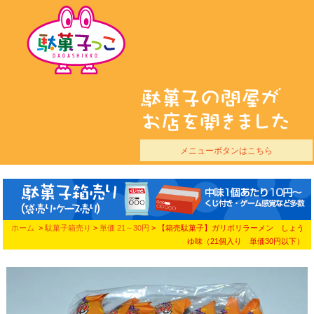
メニューボタンはこちら
ホーム
>
駄菓子箱売り
>
単価 21～30円
> 【箱売駄菓子】ガリボリラーメン しょう
ゆ味（21個入り 単価30円以下）