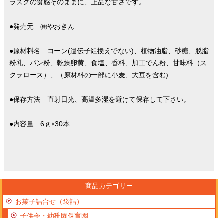
ラスクの食感そのままに、上品な甘さです。
●発売元 ㈱やおきん
●原材料名 コーン(遺伝子組換えでない)、植物油脂、砂糖、脱脂
粉乳、パン粉、乾燥卵黄、食塩、香料、加工でん粉、甘味料（ス
クラロース）、（原材料の一部に小麦、大豆を含む)
●保存方法 直射日光、高温多湿を避けて保存して下さい。
●内容量 6ｇ×30本
商品カテゴリー
お菓子詰合せ（袋詰）
子供会・幼稚園保育園