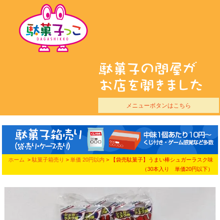
メニューボタンはこちら
ホーム
>
駄菓子箱売り
>
単価 20円以内
> 【袋売駄菓子】うまい棒シュガーラスク味
（30本入り 単価20円以下）