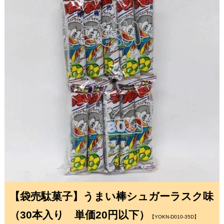
【袋売駄菓子】うまい棒シュガーラスク味
（30本入り 単価20円以下）
【YOKN-D010-35D】