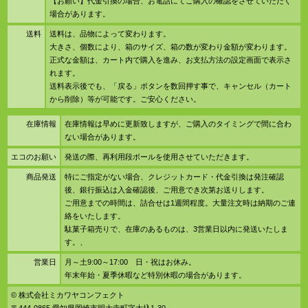
【お願い】代金引換の場合、お電話にてご購入の確認をさせていただく
場合があります。
送料
送料は、品物によって変わります。
大きさ、個数により、箱のサイズ、箱の数が変わり金額が変わります。
正式な金額は、カート内で購入を進み、お支払方法の設定画面で表示さ
れます。
送料表示後でも、「戻る」ボタンを数回押す事で、キャンセル（カート
から削除）等が可能です。ご安心ください。
在庫情報
在庫情報は早めに更新致しますが、ご購入のタイミングで間に合わ
ない場合があります。
エコのお願い
発送の際、再利用段ボールを使用させていただきます。
商品発送
特にご指定がない場合、クレジットカード・代金引換は発注確認
後、銀行振込は入金確認後、ご用意でき次第お送りします。
ご用意までの時間は、詰合せは1週間程度。大量注文時は納期のご連
絡をいたします。
駄菓子箱売りで、在庫のあるものは、3営業日以内に発送いたしま
す。、
営業日
月～土9:00～17:00 日・祝はお休み。
年末年始・夏季休暇など特別休暇の場合があります。
© 株式会社ミカワヤコンフェクト
〒444-0865 愛知県岡崎市明大寺町字大圦1-30