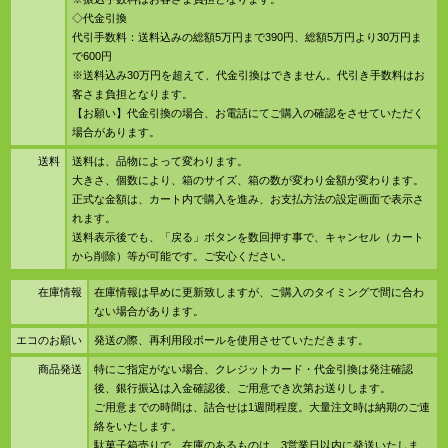
◇代金引換
代引手数料：送料込みの総額5万円まで390円、総額5万円より30万円ま
で600円
※送料込み30万円を超えて、代金引換はできません。代引き手数料はお
客さま負担となります。
【お願い】代金引換の場合、お電話にてご購入の確認をさせていただく
場合があります。
送料
送料は、品物によって変わります。
大きさ、個数により、箱のサイズ、箱の数が変わり金額が変わります。
正式な金額は、カート内で購入を進み、お支払方法の設定画面で表示さ
れます。
送料表示後でも、「戻る」ボタンを数回押す事で、キャンセル（カート
から削除）等が可能です。ご安心ください。
在庫情報
在庫情報は早めに更新致しますが、ご購入のタイミングで間に合わ
ない場合があります。
エコのお願い
発送の際、再利用段ボールを使用させていただきます。
商品発送
特にご指定がない場合、クレジットカード・代金引換は発注確認
後、銀行振込は入金確認後、ご用意でき次第お送りします。
ご用意までの時間は、詰合せは1週間程度。大量注文時は納期のご連
絡をいたします。
駄菓子箱売りで、在庫のあるものは、3営業日以内に発送いたしま