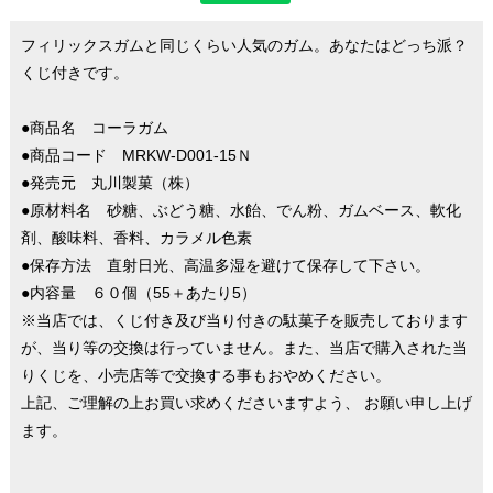
フィリックスガムと同じくらい人気のガム。あなたはどっち派？
くじ付きです。
●商品名 コーラガム
●商品コード MRKW-D001-15Ｎ
●発売元 丸川製菓（株）
●原材料名 砂糖、ぶどう糖、水飴、でん粉、ガムベース、軟化
剤、酸味料、香料、カラメル色素
●保存方法 直射日光、高温多湿を避けて保存して下さい。
●内容量 ６０個（55＋あたり5）
※当店では、くじ付き及び当り付きの駄菓子を販売しております
が、当り等の交換は行っていません。また、当店で購入された当
りくじを、小売店等で交換する事もおやめください。
上記、ご理解の上お買い求めくださいますよう、 お願い申し上げ
ます。