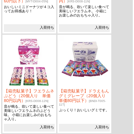
60円以下）
内）
[MYT-D004-05N]
[KRS-D008-11N]
おいしいミニドーナツが４コ入
音が鳴る、吹いて楽しい食べて
ってお得感あり！
美味しいフエラムネ。 小箱に
お楽しみのおもちゃ入り。
入荷待ち
入荷待ち
【箱売駄菓子】フエラムネ
【箱売駄菓子】ドラえもん
ぶどう（20個入り 単価
グミグレープ（20個入り
80円以内）
単価80円以下）
[KRS-D008-12N]
[BNDI-T005-
11T]
音が鳴る、吹いて楽しい食べて
ぷっくり！おいしいグミです。
美味しいフエラムネのぶどう
味。 小箱にお楽しみのおもち
ゃ入り。
入荷待ち
入荷待ち