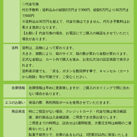
◇代金引換
代引手数料：送料込みの総額5万円まで390円、総額5万円より30万円ま
で600円
※送料込み30万円を超えて、代金引換はできません。代引き手数料はお
客さま負担となります。
【お願い】代金引換の場合、お電話にてご購入の確認をさせていただく
場合があります。
送料
送料は、品物によって変わります。
大きさ、個数により、箱のサイズ、箱の数が変わり金額が変わります。
正式な金額は、カート内で購入を進み、お支払方法の設定画面で表示さ
れます。
送料表示後でも、「戻る」ボタンを数回押す事で、キャンセル（カート
から削除）等が可能です。ご安心ください。
在庫情報
在庫情報は早めに更新致しますが、ご購入のタイミングで間に合わ
ない場合があります。
エコのお願い
発送の際、再利用段ボールを使用させていただきます。
商品発送
特にご指定がない場合、クレジットカード・代金引換は発注確認
後、銀行振込は入金確認後、ご用意でき次第お送りします。
ご用意までの時間は、詰合せは1週間程度。大量注文時は納期のご連
絡をいたします。
駄菓子箱売りで、在庫のあるものは、3営業日以内に発送いたしま