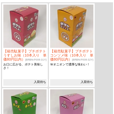
【箱売駄菓子】プチポテト
【箱売駄菓子】プチポテト
うすしお味（10本入り 単
コンソメ味（10本入り 単
価80円以内）
価80円以内）
[BRBN-P008-31Y]
[BRBN-P008-32Y]
お口に広がる、ポテト美味し
Ｗオニオンで濃厚な味わい！
さ！
入荷待ち
入荷待ち