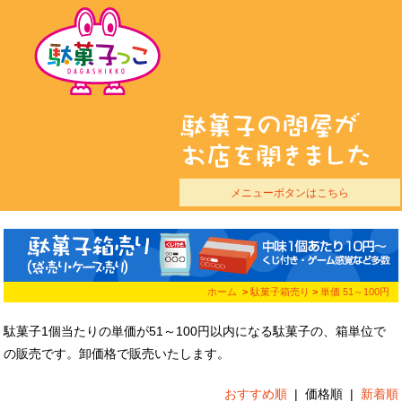
メニューボタンはこちら
ホーム
>
駄菓子箱売り
>
単価 51～100円
駄菓子1個当たりの単価が51～100円以内になる駄菓子の、箱単位で
の販売です。
卸価格で販売いたします。
おすすめ順
|
価格順
|
新着順