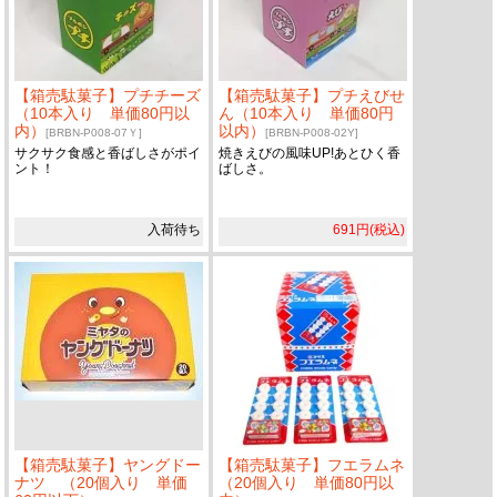
【箱売駄菓子】プチチーズ
【箱売駄菓子】プチえびせ
（10本入り 単価80円以
ん（10本入り 単価80円
内）
以内）
[BRBN-P008-07Ｙ]
[BRBN-P008-02Y]
サクサク食感と香ばしさがポイ
焼きえびの風味UP!あとひく香
ント！
ばしさ。
入荷待ち
691円(税込)
【箱売駄菓子】ヤングドー
【箱売駄菓子】フエラムネ
ナツ （20個入り 単価
（20個入り 単価80円以