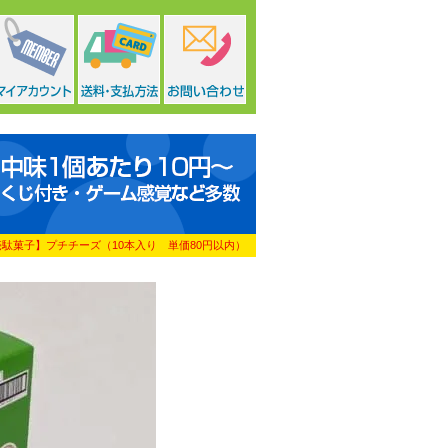
売駄菓子】プチチーズ（10本入り 単価80円以内）