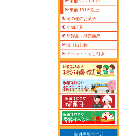
単価 51～100円
単価 101円以上
その他のお菓子
小物玩具
新製品・話題商品
掘り出し物
イベント・くじ付き
会員専用ページ