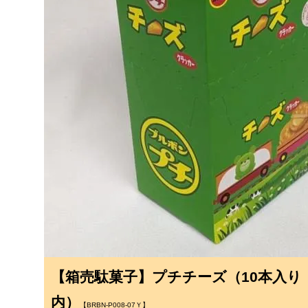
【箱売駄菓子】プチチーズ（10本入り
内）
【BRBN-P008-07Ｙ】