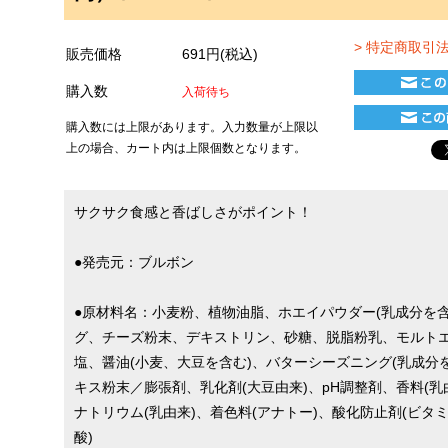
> 特定商取引
販売価格
691円(税込)
購入数
入荷待ち
購入数には上限があります。入力数量が上限以
上の場合、カート内は上限個数となります。
サクサク食感と香ばしさがポイント！
●発売元：ブルボン
●原材料名：小麦粉、植物油脂、ホエイパウダー(乳成分を含
グ、チーズ粉末、デキストリン、砂糖、脱脂粉乳、モルトエ
塩、醤油(小麦、大豆を含む)、バターシーズニング(乳成分
キス粉末／膨張剤、乳化剤(大豆由来)、pH調整剤、香料(乳
ナトリウム(乳由来)、着色料(アナトー)、酸化防止剤(ビタミ
酸)