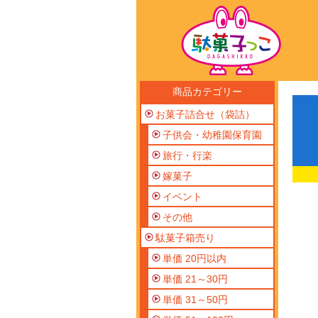
商品カテゴリー
お菓子詰合せ（袋詰）
子供会・幼稚園保育園
旅行・行楽
嫁菓子
イベント
その他
駄菓子箱売り
単価 20円以内
単価 21～30円
単価 31～50円