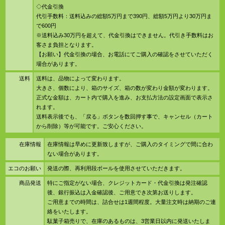
◇代金引換
代引手数料：送料込みの総額5万円まで390円、総額5万円より30万円ま
で600円
※送料込み30万円を超えて、代金引換はできません。代引き手数料はお
客さま負担となります。
【お願い】代金引換の場合、お電話にてご購入の確認をさせていただく
場合があります。
送料
送料は、品物によって変わります。
大きさ、個数により、箱のサイズ、箱の数が変わり金額が変わります。
正式な金額は、カート内で購入を進み、お支払方法の設定画面で表示さ
れます。
送料表示後でも、「戻る」ボタンを数回押す事で、キャンセル（カート
から削除）等が可能です。ご安心ください。
在庫情報
在庫情報は早めに更新致しますが、ご購入のタイミングで間に合わ
ない場合があります。
エコのお願い
発送の際、再利用段ボールを使用させていただきます。
商品発送
特にご指定がない場合、クレジットカード・代金引換は発注確認
後、銀行振込は入金確認後、ご用意でき次第お送りします。
ご用意までの時間は、詰合せは1週間程度。大量注文時は納期のご連
絡をいたします。
駄菓子箱売りで、在庫のあるものは、3営業日以内に発送いたしま