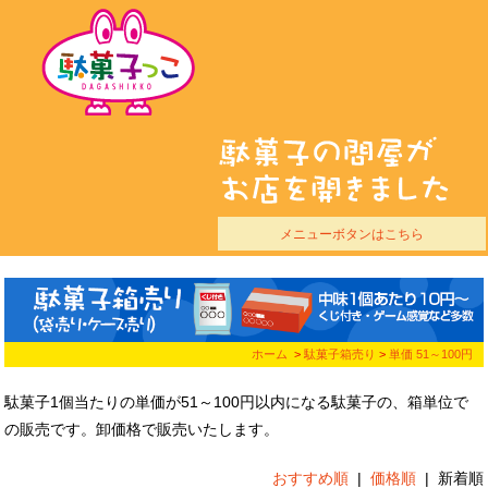
メニューボタンはこちら
ホーム
>
駄菓子箱売り
>
単価 51～100円
駄菓子1個当たりの単価が51～100円以内になる駄菓子の、箱単位で
の販売です。
卸価格で販売いたします。
おすすめ順
|
価格順
|
新着順