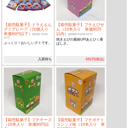
【箱売駄菓子】ドラえもん
【箱売駄菓子】プチえびせ
グミグレープ（20個入り
ん（10本入り 単価80円
単価80円以下）
以内）
[BNDI-T005-
[BRBN-P008-02Y]
11T]
焼きえびの風味UP!あとひく香
ぷっくり！おいしいグミです。
ばしさ。
入荷待ち
691円(税込)
【箱売駄菓子】プチチーズ
【箱売駄菓子】プチポテト
（10本入り 単価80円以
コンソメ味（10本入り 単