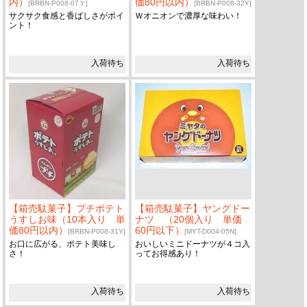
内）
価80円以内）
[BRBN-P008-07Ｙ]
[BRBN-P008-32Y]
サクサク食感と香ばしさがポイ
Ｗオニオンで濃厚な味わい！
ント！
入荷待ち
入荷待ち
【箱売駄菓子】プチポテト
【箱売駄菓子】ヤングドー
うすしお味（10本入り 単
ナツ （20個入り 単価
価80円以内）
60円以下）
[BRBN-P008-31Y]
[MYT-D004-05N]
お口に広がる、ポテト美味し
おいしいミニドーナツが４コ入
さ！
ってお得感あり！
入荷待ち
入荷待ち