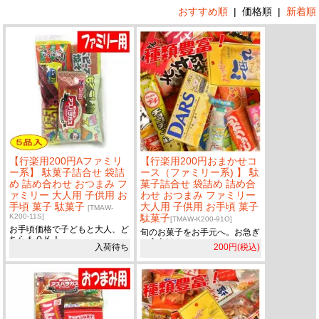
おすすめ順
|
価格順
|
新着順
【行楽用200円Aファミリ
【行楽用200円おまかせコ
ー系】 駄菓子詰合せ 袋詰
ース（ファミリー系) 】 駄
め 詰め合わせ おつまみ フ
菓子詰合せ 袋詰め 詰め合
ァミリー 大人用 子供用 お
わせ おつまみ ファミリー
手頃 菓子 駄菓子
大人用 子供用 お手頃 菓子
[TMAW-
K200-11S]
駄菓子
[TMAW-K200-91O]
お手頃価格で子どもと大人、ど
旬のお菓子をお手元へ。お急ぎ
ちらもＯＫ！
の方向け！
入荷待ち
200円(税込)