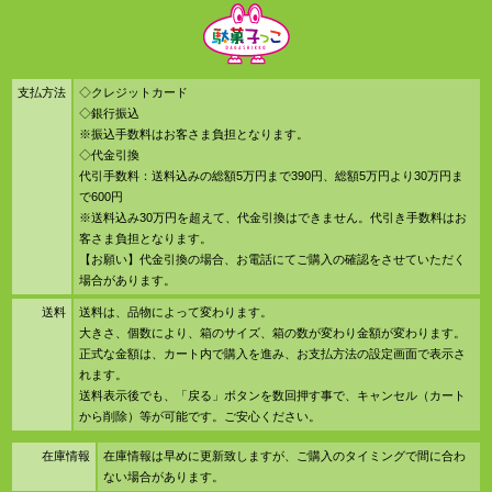
支払方法
◇クレジットカード
◇銀行振込
※振込手数料はお客さま負担となります。
◇代金引換
代引手数料：送料込みの総額5万円まで390円、総額5万円より30万円ま
で600円
※送料込み30万円を超えて、代金引換はできません。代引き手数料はお
客さま負担となります。
【お願い】代金引換の場合、お電話にてご購入の確認をさせていただく
場合があります。
送料
送料は、品物によって変わります。
大きさ、個数により、箱のサイズ、箱の数が変わり金額が変わります。
正式な金額は、カート内で購入を進み、お支払方法の設定画面で表示さ
れます。
送料表示後でも、「戻る」ボタンを数回押す事で、キャンセル（カート
から削除）等が可能です。ご安心ください。
在庫情報
在庫情報は早めに更新致しますが、ご購入のタイミングで間に合わ
ない場合があります。