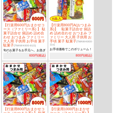
【行楽用600円おまかせコ
【行楽用800円A(おつまみ
ース（ファミリー系) 】 駄
系)】 駄菓子詰合せ 袋詰
菓子詰合せ 袋詰め 詰め合
め 詰め合わせ おつまみ フ
わせ おつまみ ファミリー
ァミリー 大人用 子供用 お
大人用 子供用 お手頃 菓子
手頃 菓子 駄菓子
[TMAW-K800-
駄菓子
11o]
[TMAW-K600-91O]
お手頃価格でこのボリューム！
旬のお菓子をお手元へ。お急ぎ
の方向け！
600円(税込)
800円(税込)
【行楽用800円おまかせコ
【行楽用1000円おまかせ