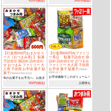
420円(税込)
500円(税込)
【行楽用500円おまかせコ
【行楽用600円A(ファミリ
ース（おつまみ系) 】 駄菓
ー系)】 駄菓子詰合せ 袋
子詰合せ 袋詰め 詰め合わ
詰め 詰め合わせ おつまみ
せ おつまみ ファミリー 大
ファミリー 大人用 子供用
人用 子供用 お手頃 菓子 駄
お手頃 菓子 駄菓子
[TMAW-
菓子
K600-11ｆ]
[TMAW-K500-91O]
お手頃価格でこのボリューム！
旬のお菓子をお手元へ。お急ぎ
の方向け！
500円(税込)
入荷待ち