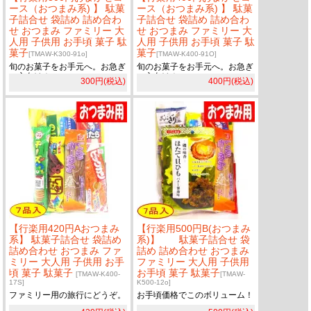
ース（おつまみ系) 】 駄菓
ース（おつまみ系) 】 駄菓
子詰合せ 袋詰め 詰め合わ
子詰合せ 袋詰め 詰め合わ
せ おつまみ ファミリー 大
せ おつまみ ファミリー 大
人用 子供用 お手頃 菓子 駄
人用 子供用 お手頃 菓子 駄
菓子
菓子
[TMAW-K300-91o]
[TMAW-K400-91O]
旬のお菓子をお手元へ。お急ぎ
旬のお菓子をお手元へ。お急ぎ
の方向け！
の方向け！
300円(税込)
400円(税込)
【行楽用420円Aおつまみ
【行楽用500円B(おつまみ
系】 駄菓子詰合せ 袋詰め
系)】 駄菓子詰合せ 袋
詰め合わせ おつまみ ファ
詰め 詰め合わせ おつまみ
ミリー 大人用 子供用 お手
ファミリー 大人用 子供用
頃 菓子 駄菓子
お手頃 菓子 駄菓子
[TMAW-K400-
[TMAW-
17S]
K500-12o]
ファミリー用の旅行にどうぞ。
お手頃価格でこのボリューム！