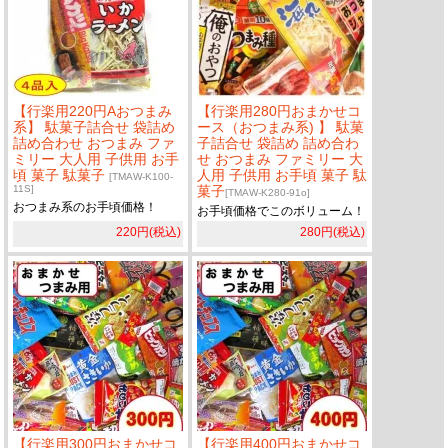
【行楽用220円Aおつまみ
【行楽用280円おまかせコ
系】 駄菓子詰合せ 袋詰め
ース（おつまみ系) 】 駄菓
詰め合わせ おつまみ ファ
子詰合せ 袋詰め 詰め合わ
ミリー 大人用 子供用 お手
せ おつまみ ファミリー 大
頃 菓子 駄菓子
人用 子供用 お手頃 菓子 駄
[TMAW-K100-
11S]
菓子
[TMAW-K280-91o]
おつまみ系のお手頃価格！
お手頃価格でこのボリューム！
220円(税込)
280円(税込)
【行楽用300円おまかせコ
【行楽用400円おまかせコ