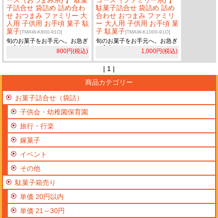
ース（おつまみ系) 】 駄菓
コース（ファミリー系) 】
子詰合せ 袋詰め 詰め合わ
駄菓子詰合せ 袋詰め 詰め
せ おつまみ ファミリー 大
合わせ おつまみ ファミリ
人用 子供用 お手頃 菓子 駄
ー 大人用 子供用 お手頃 菓
菓子
子 駄菓子
[TMAW-K800-91O]
[TMAW-K1000-91O]
旬のお菓子をお手元へ。お急ぎ
旬のお菓子をお手元へ。お急ぎ
の方向け！
の方向け！
800円(税込)
1,000円(税込)
| 1 |
商品カテゴリー
お菓子詰合せ（袋詰）
子供会・幼稚園保育園
旅行・行楽
嫁菓子
イベント
その他
駄菓子箱売り
単価 20円以内
単価 21～30円