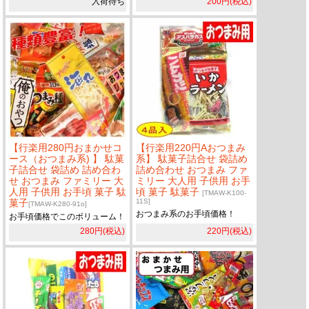
入荷待ち
200円(税込)
【行楽用280円おまかせコ
【行楽用220円Aおつまみ
ース（おつまみ系) 】 駄菓
系】 駄菓子詰合せ 袋詰め
子詰合せ 袋詰め 詰め合わ
詰め合わせ おつまみ ファ
せ おつまみ ファミリー 大
ミリー 大人用 子供用 お手
人用 子供用 お手頃 菓子 駄
頃 菓子 駄菓子
[TMAW-K100-
菓子
11S]
[TMAW-K280-91o]
おつまみ系のお手頃価格！
お手頃価格でこのボリューム！
280円(税込)
220円(税込)