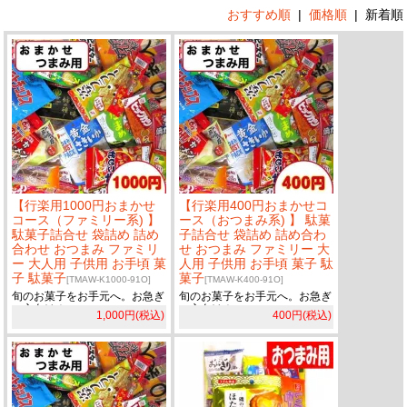
おすすめ順
|
価格順
|
新着順
【行楽用1000円おまかせ
【行楽用400円おまかせコ
コース（ファミリー系) 】
ース（おつまみ系) 】 駄菓
駄菓子詰合せ 袋詰め 詰め
子詰合せ 袋詰め 詰め合わ
合わせ おつまみ ファミリ
せ おつまみ ファミリー 大
ー 大人用 子供用 お手頃 菓
人用 子供用 お手頃 菓子 駄
子 駄菓子
菓子
[TMAW-K1000-91O]
[TMAW-K400-91O]
旬のお菓子をお手元へ。お急ぎ
旬のお菓子をお手元へ。お急ぎ
の方向け！
の方向け！
1,000円(税込)
400円(税込)