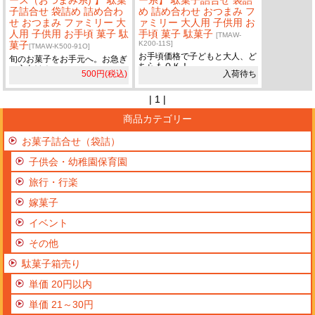
ース（おつまみ系) 】 駄菓
ー系】 駄菓子詰合せ 袋詰
子詰合せ 袋詰め 詰め合わ
め 詰め合わせ おつまみ フ
せ おつまみ ファミリー 大
ァミリー 大人用 子供用 お
人用 子供用 お手頃 菓子 駄
手頃 菓子 駄菓子
[TMAW-
菓子
K200-11S]
[TMAW-K500-91O]
お手頃価格で子どもと大人、ど
旬のお菓子をお手元へ。お急ぎ
ちらもＯＫ！
の方向け！
500円(税込)
入荷待ち
| 1 |
商品カテゴリー
お菓子詰合せ（袋詰）
子供会・幼稚園保育園
旅行・行楽
嫁菓子
イベント
その他
駄菓子箱売り
単価 20円以内
単価 21～30円