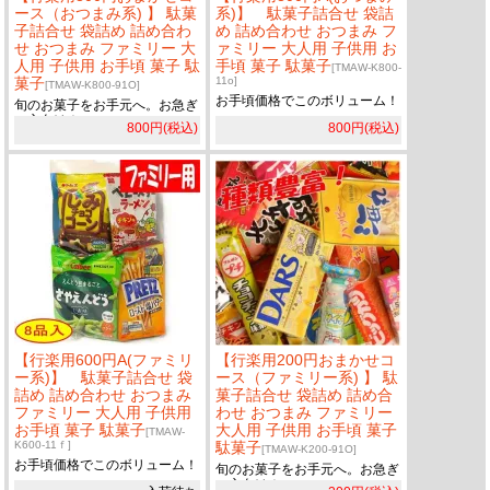
ース（おつまみ系) 】 駄菓
系)】 駄菓子詰合せ 袋詰
子詰合せ 袋詰め 詰め合わ
め 詰め合わせ おつまみ フ
せ おつまみ ファミリー 大
ァミリー 大人用 子供用 お
人用 子供用 お手頃 菓子 駄
手頃 菓子 駄菓子
[TMAW-K800-
菓子
11o]
[TMAW-K800-91O]
お手頃価格でこのボリューム！
旬のお菓子をお手元へ。お急ぎ
の方向け！
800円(税込)
800円(税込)
【行楽用600円A(ファミリ
【行楽用200円おまかせコ
ー系)】 駄菓子詰合せ 袋
ース（ファミリー系) 】 駄
詰め 詰め合わせ おつまみ
菓子詰合せ 袋詰め 詰め合
ファミリー 大人用 子供用
わせ おつまみ ファミリー
お手頃 菓子 駄菓子
大人用 子供用 お手頃 菓子
[TMAW-
K600-11ｆ]
駄菓子
[TMAW-K200-91O]
お手頃価格でこのボリューム！
旬のお菓子をお手元へ。お急ぎ
の方向け！