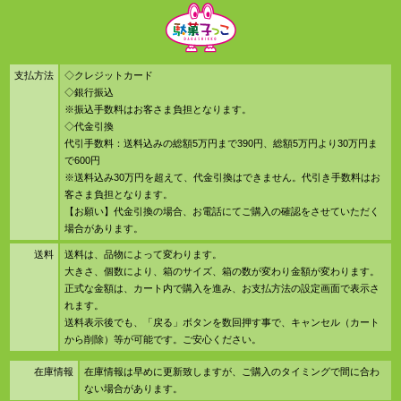
支払方法
◇クレジットカード
◇銀行振込
※振込手数料はお客さま負担となります。
◇代金引換
代引手数料：送料込みの総額5万円まで390円、総額5万円より30万円ま
で600円
※送料込み30万円を超えて、代金引換はできません。代引き手数料はお
客さま負担となります。
【お願い】代金引換の場合、お電話にてご購入の確認をさせていただく
場合があります。
送料
送料は、品物によって変わります。
大きさ、個数により、箱のサイズ、箱の数が変わり金額が変わります。
正式な金額は、カート内で購入を進み、お支払方法の設定画面で表示さ
れます。
送料表示後でも、「戻る」ボタンを数回押す事で、キャンセル（カート
から削除）等が可能です。ご安心ください。
在庫情報
在庫情報は早めに更新致しますが、ご購入のタイミングで間に合わ
ない場合があります。