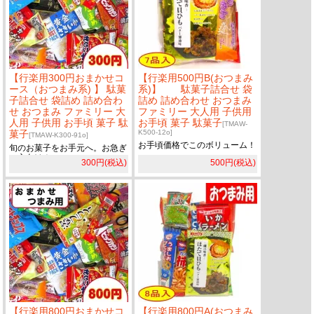
【行楽用300円おまかせコ
【行楽用500円B(おつまみ
ース（おつまみ系) 】 駄菓
系)】 駄菓子詰合せ 袋
子詰合せ 袋詰め 詰め合わ
詰め 詰め合わせ おつまみ
せ おつまみ ファミリー 大
ファミリー 大人用 子供用
人用 子供用 お手頃 菓子 駄
お手頃 菓子 駄菓子
[TMAW-
菓子
K500-12o]
[TMAW-K300-91o]
お手頃価格でこのボリューム！
旬のお菓子をお手元へ。お急ぎ
の方向け！
300円(税込)
500円(税込)
【行楽用800円おまかせコ
【行楽用800円A(おつまみ