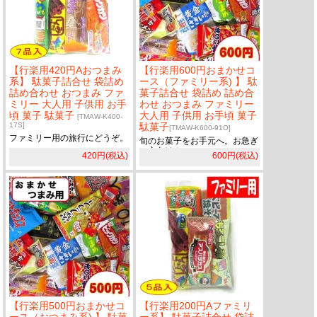
【行楽用420円Aおつまみ
【行楽用600円おまかせコ
系】 駄菓子詰合せ 袋詰め
ース（ファミリー系) 】 駄
詰め合わせ おつまみ ファ
菓子詰合せ 袋詰め 詰め合
ミリー 大人用 子供用 お手
わせ おつまみ ファミリー
頃 菓子 駄菓子
大人用 子供用 お手頃 菓子
[TMAW-K400-
17S]
駄菓子
[TMAW-K600-91O]
ファミリー用の旅行にどうぞ。
旬のお菓子をお手元へ。お急ぎ
の方向け！
420円(税込)
600円(税込)
【行楽用500円おまかせコ
【行楽用200円Aファミリ