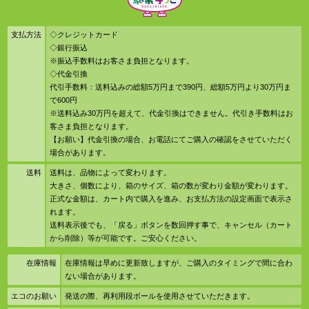
支払方法
◇クレジットカード
◇銀行振込
※振込手数料はお客さま負担となります。
◇代金引換
代引手数料：送料込みの総額5万円まで390円、総額5万円より30万円ま
で600円
※送料込み30万円を超えて、代金引換はできません。代引き手数料はお
客さま負担となります。
【お願い】代金引換の場合、お電話にてご購入の確認をさせていただく
場合があります。
送料
送料は、品物によって変わります。
大きさ、個数により、箱のサイズ、箱の数が変わり金額が変わります。
正式な金額は、カート内で購入を進み、お支払方法の設定画面で表示さ
れます。
送料表示後でも、「戻る」ボタンを数回押す事で、キャンセル（カート
から削除）等が可能です。ご安心ください。
在庫情報
在庫情報は早めに更新致しますが、ご購入のタイミングで間に合わ
ない場合があります。
エコのお願い
発送の際、再利用段ボールを使用させていただきます。