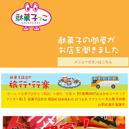
メニューボタンはこちら
ホーム
>
お菓子詰合せ（袋詰）
>
旅行・行楽
> 【行楽用200円おまかせコース（フ
ァミリー系) 】 駄菓子詰合せ 袋詰め 詰め合わせ おつまみ ファミリー 大人用 子供用
お手頃 菓子 駄菓子