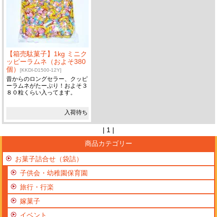
【箱売駄菓子】1kg ミニク
ッピーラムネ（およそ380
個）
[KKDI-D1500-12Y]
昔からのロングセラー、クッピ
ーラムネがたーぷり！およそ３
８０粒くらい入ってます。
入荷待ち
| 1 |
商品カテゴリー
お菓子詰合せ（袋詰）
子供会・幼稚園保育園
旅行・行楽
嫁菓子
イベント