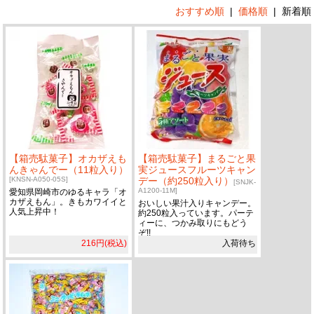
おすすめ順
|
価格順
|
新着順
【箱売駄菓子】オカザえも
【箱売駄菓子】まるごと果
んきゃんでー（11粒入り）
実ジュースフルーツキャン
[KNSN-A050-05S]
デー（約250粒入り）
[SNJK-
A1200-11M]
愛知県岡崎市のゆるキャラ「オ
カザえもん」。きもカワイイと
おいしい果汁入りキャンデー。
人気上昇中！
約250粒入っています。パーテ
ィーに、つかみ取りにもどう
ぞ!!
216円(税込)
入荷待ち