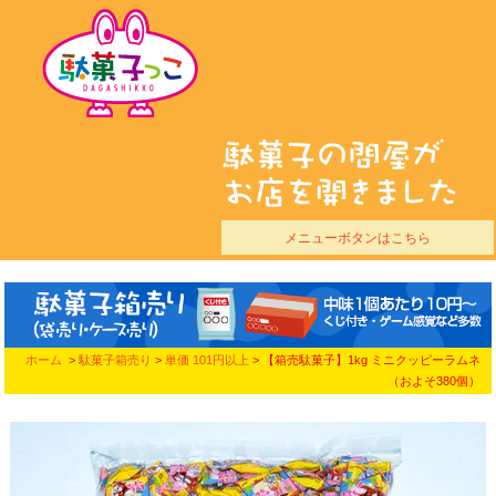
メニューボタンはこちら
ホーム
>
駄菓子箱売り
>
単価 101円以上
> 【箱売駄菓子】1kg ミニクッピーラムネ
（およそ380個）