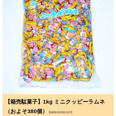
【箱売駄菓子】1kg ミニクッピーラムネ
（およそ380個）
【KKDI-D1500-12Y】