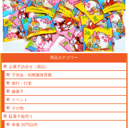
商品カテゴリー
お菓子詰合せ（袋詰）
子供会・幼稚園保育園
旅行・行楽
嫁菓子
イベント
その他
駄菓子箱売り
単価 20円以内