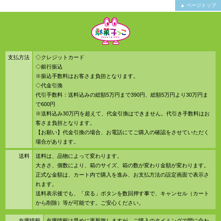
▲ ページトップ
支払方法
◇クレジットカード
◇銀行振込
※振込手数料はお客さま負担となります。
◇代金引換
代引手数料：送料込みの総額5万円まで390円、総額5万円より30万円ま
で600円
※送料込み30万円を超えて、代金引換はできません。代引き手数料はお
客さま負担となります。
【お願い】代金引換の場合、お電話にてご購入の確認をさせていただく
場合があります。
送料
送料は、品物によって変わります。
大きさ、個数により、箱のサイズ、箱の数が変わり金額が変わります。
正式な金額は、カート内で購入を進み、お支払方法の設定画面で表示さ
れます。
送料表示後でも、「戻る」ボタンを数回押す事で、キャンセル（カート
から削除）等が可能です。ご安心ください。
在庫情報
在庫情報は早めに更新致しますが、ご購入のタイミングで間に合わ