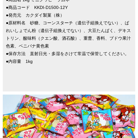
●商品コード KKDI-D1500-12Y
●発売元 カクダイ製菓（株）
●原材料名 砂糖、コーンスターチ（遺伝子組換えでない）、ば
れいしょでん粉（遺伝子組換えでない）、大豆たんぱく、デキス
トリン、酸味料（クエン酸、酒石酸）、重曹、香料、ブドウ果汁
色素、ベニバナ黄色素
●保存方法 直射日光・多湿をさけて常温で保管してください。
●内容量 1kg