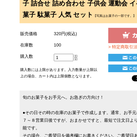
子 詰合せ 詰め合わせ 子供会 運動会 
菓子 駄菓子 人気 セット
【写真はお菓子の一部です。】
販売価格
320円(税込)
在庫数
100
> 特定商取引
購入数
購入数には上限があります。入力数量が上限以
上の場合、カート内は上限個数となります。
旬のお菓子をお手元へ。お急ぎの方向け！
●その日その時の在庫のお菓子で作成します。通常、お手元
７～８営業日後ですが、おまかせですと、最短で注文日よ
能です。
その場合、ご希望日を備考欄にお書きください。ご希望日