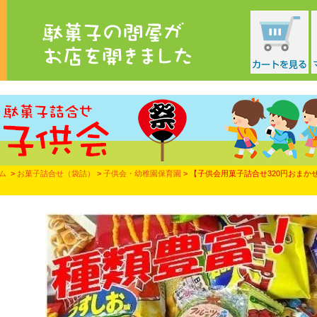
ム
>
お菓子詰合せ（袋詰）
>
子供会・幼稚園保育園
> 【子供会用菓子詰合せ320円おまか