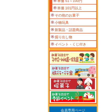
単価 51～100円
単価 101円以上
その他のお菓子
小物玩具
新製品・話題商品
掘り出し物
イベント・くじ付き
会員専用ページ