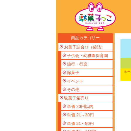
商品カテゴリー
お菓子詰合せ（袋詰）
子供会・幼稚園保育園
旅行・行楽
ホー
嫁菓子
イベント
その他
駄菓子箱売り
単価 20円以内
単価 21～30円
単価 31～50円