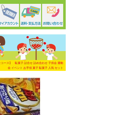
せコース】 駄菓子 詰合せ 詰め合わせ 子供会 運動
会 イベント お手頃 菓子 駄菓子 人気 セット