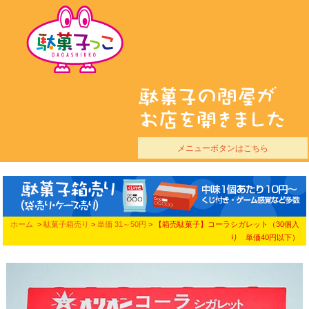
メニューボタンはこちら
ホーム
>
駄菓子箱売り
>
単価 31～50円
> 【箱売駄菓子】コーラシガレット（30個入
り 単価40円以下）