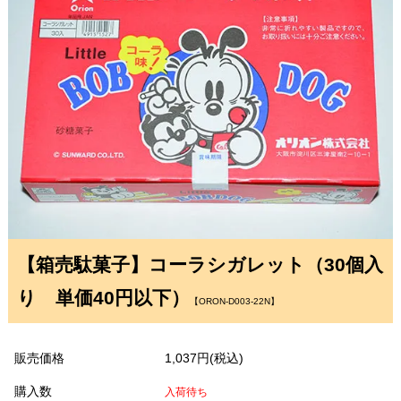
【箱売駄菓子】コーラシガレット（30個入
り 単価40円以下）
【ORON-D003-22N】
販売価格
1,037円(税込)
購入数
入荷待ち