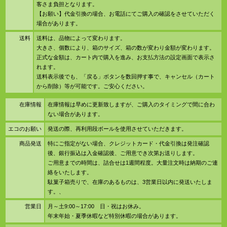
客さま負担となります。
【お願い】代金引換の場合、お電話にてご購入の確認をさせていただく
場合があります。
送料
送料は、品物によって変わります。
大きさ、個数により、箱のサイズ、箱の数が変わり金額が変わります。
正式な金額は、カート内で購入を進み、お支払方法の設定画面で表示さ
れます。
送料表示後でも、「戻る」ボタンを数回押す事で、キャンセル（カート
から削除）等が可能です。ご安心ください。
在庫情報
在庫情報は早めに更新致しますが、ご購入のタイミングで間に合わ
ない場合があります。
エコのお願い
発送の際、再利用段ボールを使用させていただきます。
商品発送
特にご指定がない場合、クレジットカード・代金引換は発注確認
後、銀行振込は入金確認後、ご用意でき次第お送りします。
ご用意までの時間は、詰合せは1週間程度。大量注文時は納期のご連
絡をいたします。
駄菓子箱売りで、在庫のあるものは、3営業日以内に発送いたしま
す。、
営業日
月～土9:00～17:00 日・祝はお休み。
年末年始・夏季休暇など特別休暇の場合があります。