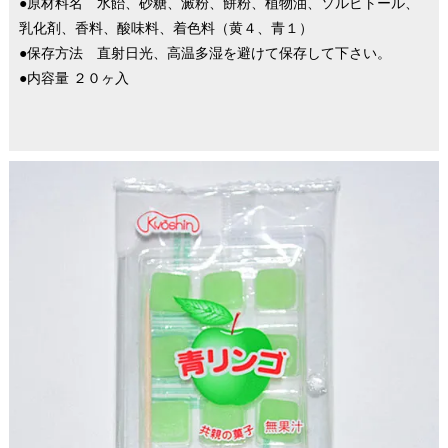
●原材料名 水飴、砂糖、澱粉、餅粉、植物油、ソルビトール、
乳化剤、香料、酸味料、着色料（黄４、青１）
●保存方法 直射日光、高温多湿を避けて保存して下さい。
●内容量 ２０ヶ入