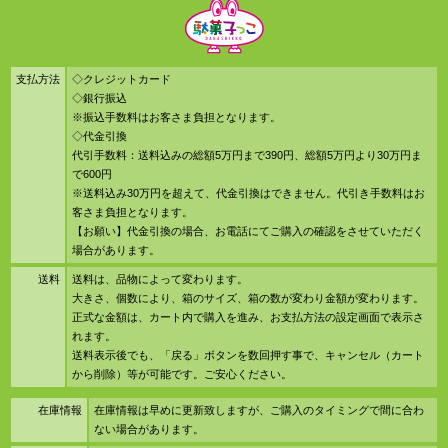
支払方法
◇クレジットカード
◇銀行振込
※振込手数料はお客さま負担となります。
◇代金引換
代引手数料：送料込みの総額5万円まで390円、総額5万円より30万円ま
で600円
※送料込み30万円を超えて、代金引換はできません。代引き手数料はお
客さま負担となります。
【お願い】代金引換の場合、お電話にてご購入の確認をさせていただく
場合があります。
送料
送料は、品物によって変わります。
大きさ、個数により、箱のサイズ、箱の数が変わり金額が変わります。
正式な金額は、カート内で購入を進み、お支払方法の設定画面で表示さ
れます。
送料表示後でも、「戻る」ボタンを数回押す事で、キャンセル（カート
から削除）等が可能です。ご安心ください。
在庫情報
在庫情報は早めに更新致しますが、ご購入のタイミングで間に合わ
ない場合があります。