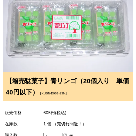
【箱売駄菓子】青リンゴ（20個入り 単価
40円以下）
【KUSN-D003-13N】
販売価格
605円(税込)
在庫数
1 個 （売切れ間近！）
購入数