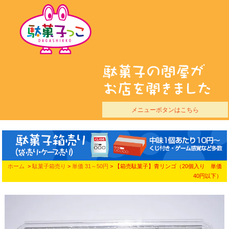
メニューボタンはこちら
ホーム
>
駄菓子箱売り
>
単価 31～50円
> 【箱売駄菓子】青リンゴ（20個入り 単価
40円以下）