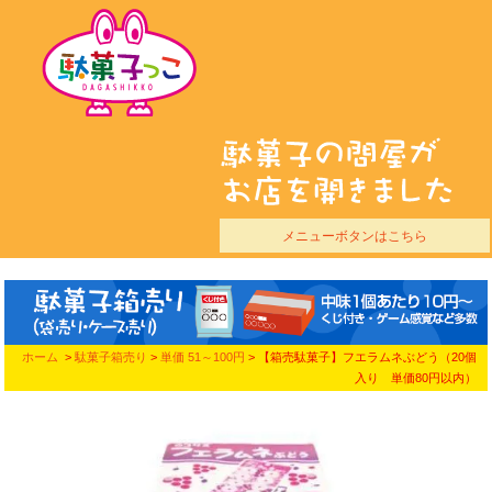
メニューボタンはこちら
ホーム
>
駄菓子箱売り
>
単価 51～100円
> 【箱売駄菓子】フエラムネぶどう（20個
入り 単価80円以内）