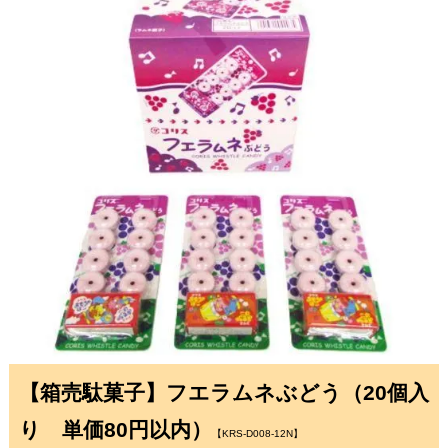
【箱売駄菓子】フエラムネぶどう（20個入
り 単価80円以内）
【KRS-D008-12N】