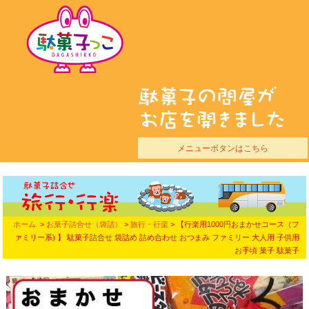
メニューボタンはこちら
ホーム
>
お菓子詰合せ（袋詰）
>
旅行・行楽
> 【行楽用1000円おまかせコース（フ
ァミリー系) 】 駄菓子詰合せ 袋詰め 詰め合わせ おつまみ ファミリー 大人用 子供用
お手頃 菓子 駄菓子