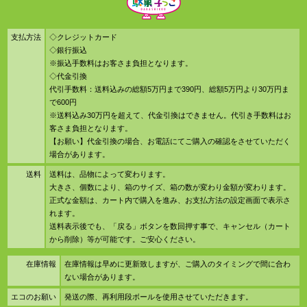
支払方法
◇クレジットカード
◇銀行振込
※振込手数料はお客さま負担となります。
◇代金引換
代引手数料：送料込みの総額5万円まで390円、総額5万円より30万円ま
で600円
※送料込み30万円を超えて、代金引換はできません。代引き手数料はお
客さま負担となります。
【お願い】代金引換の場合、お電話にてご購入の確認をさせていただく
場合があります。
送料
送料は、品物によって変わります。
大きさ、個数により、箱のサイズ、箱の数が変わり金額が変わります。
正式な金額は、カート内で購入を進み、お支払方法の設定画面で表示さ
れます。
送料表示後でも、「戻る」ボタンを数回押す事で、キャンセル（カート
から削除）等が可能です。ご安心ください。
在庫情報
在庫情報は早めに更新致しますが、ご購入のタイミングで間に合わ
ない場合があります。
エコのお願い
発送の際、再利用段ボールを使用させていただきます。