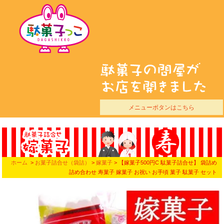
メニューボタンはこちら
ホーム
>
お菓子詰合せ（袋詰）
>
嫁菓子
> 【嫁菓子500円C 駄菓子詰合せ】 袋詰め
詰め合わせ 寿菓子 嫁菓子 お祝い お手頃 菓子 駄菓子 セット