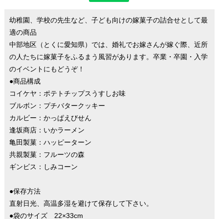
幼稚園、学校の先生など、子ども向けの嫁菓子の詰合せとして最
適の商品
中部地区（とくに愛知県）では、婚礼でお嫁さんが嫁ぐ際、近所
の人たちに嫁菓子をふるまう風習があります。卒業・卒園・入学
のイベントにもどうぞ！
●商品構成
コイケヤ：ポテトチップスうすしお味
ブルボン：プチバタークッキー
カルビー：かっぱえびせん
逢坂商店：いかラーメン
亀田製菓：ハッピーターン
共親製菓：フルーツの森
ギンビス：しみコーン
●保存方法
直射日光、高温多湿を避けて保存して下さい。
●袋のサイズ 22×33cm