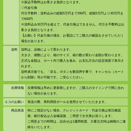
※振込手数料はお客さま負担となります。
◇代金引換
代引手数料：送料込みの総額5万円まで390円、総額5万円より30万円ま
で600円
※送料込み30万円を超えて、代金引換はできません。代引き手数料はお
客さま負担となります。
【お願い】代金引換の場合、お電話にてご購入の確認をさせていただく
場合があります。
送料
送料は、品物によって変わります。
大きさ、個数により、箱のサイズ、箱の数が変わり金額が変わります。
正式な金額は、カート内で購入を進み、お支払方法の設定画面で表示さ
れます。
送料表示後でも、「戻る」ボタンを数回押す事で、キャンセル（カート
から削除）等が可能です。ご安心ください。
在庫情報
在庫情報は早めに更新致しますが、ご購入のタイミングで間に合わ
ない場合があります。
エコのお願い
発送の際、再利用段ボールを使用させていただきます。
商品発送
特にご指定がない場合、クレジットカード・代金引換は発注確認
後、銀行振込は入金確認後、ご用意でき次第お送りします。
ご用意までの時間は、詰合せは1週間程度。大量注文時は納期のご連
絡をいたします。