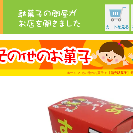
ホーム
>
その他のお菓子
> 【箱売駄菓子】