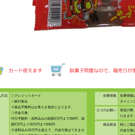
払方法
◇クレジットカード
在庫情報
在庫情報
◇銀行振込
タイミン
※振込手数料はお客さま負担となります。
エコのお願い
発送の際
◇代金引換
だきます
代引手数料：送料込みの総額5万円まで390円、総
額5万円より30万円まで600円
商品発送
特にご指
※送料込み30万円を超えて、代金引換はできませ
代金引換