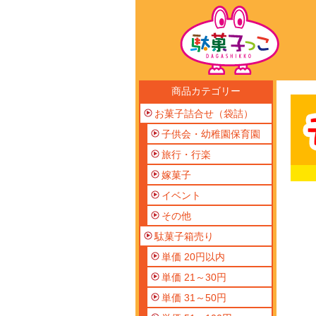
商品カテゴリー
お菓子詰合せ（袋詰）
子供会・幼稚園保育園
旅行・行楽
嫁菓子
イベント
その他
駄菓子箱売り
単価 20円以内
単価 21～30円
単価 31～50円