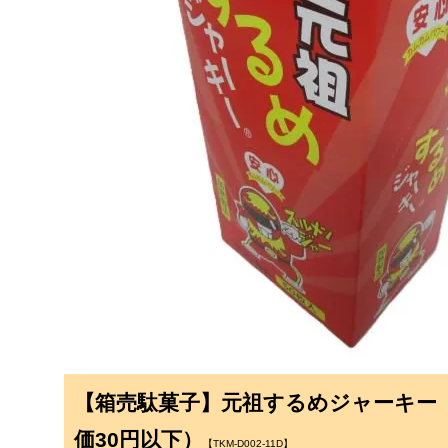
【箱売駄菓子】元祖するめジャーキー（
価30円以下）
【TKM-D002-11D】