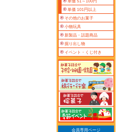
単価 51～100円
単価 101円以上
その他のお菓子
小物玩具
新製品・話題商品
掘り出し物
イベント・くじ付き
会員専用ページ