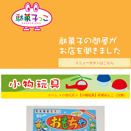
メニューボタンはこちら
ホーム
>
小物玩具
> 【小物玩具】武者めんこ（12袋）