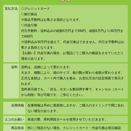
支払方法
◇クレジットカード
◇銀行振込
※振込手数料はお客さま負担となります。
◇代金引換
代引手数料：送料込みの総額5万円まで390円、総額5万円より30万円ま
で600円
※送料込み30万円を超えて、代金引換はできません。代引き手数料はお
客さま負担となります。
【お願い】代金引換の場合、お電話にてご購入の確認をさせていただく
場合があります。
送料
送料は、品物によって変わります。
大きさ、個数により、箱のサイズ、箱の数が変わり金額が変わります。
正式な金額は、カート内で購入を進み、お支払方法の設定画面で表示さ
れます。
送料表示後でも、「戻る」ボタンを数回押す事で、キャンセル（カート
から削除）等が可能です。ご安心ください。
在庫情報
在庫情報は早めに更新致しますが、ご購入のタイミングで間に合わ
ない場合があります。
エコのお願い
発送の際、再利用段ボールを使用させていただきます。
商品発送
特にご指定がない場合、クレジットカード・代金引換は発注確認