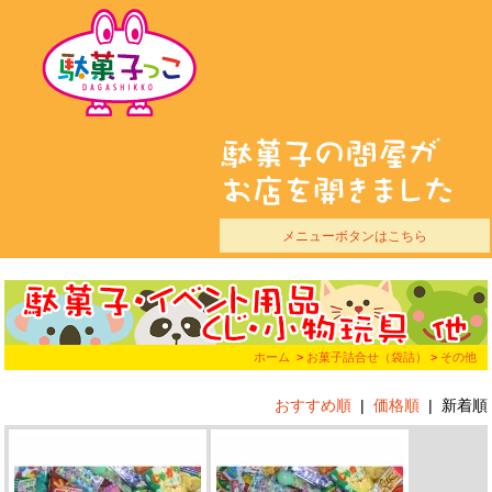
メニューボタンはこちら
ホーム
>
お菓子詰合せ（袋詰）
>
その他
おすすめ順
|
価格順
|
新着順