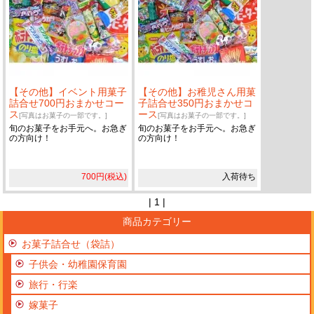
【その他】イベント用菓子
【その他】お稚児さん用菓
詰合せ700円おまかせコー
子詰合せ350円おまかせコ
ス
ース
[写真はお菓子の一部です。]
[写真はお菓子の一部です。]
旬のお菓子をお手元へ。お急ぎ
旬のお菓子をお手元へ。お急ぎ
の方向け！
の方向け！
700円(税込)
入荷待ち
| 1 |
商品カテゴリー
お菓子詰合せ（袋詰）
子供会・幼稚園保育園
旅行・行楽
嫁菓子